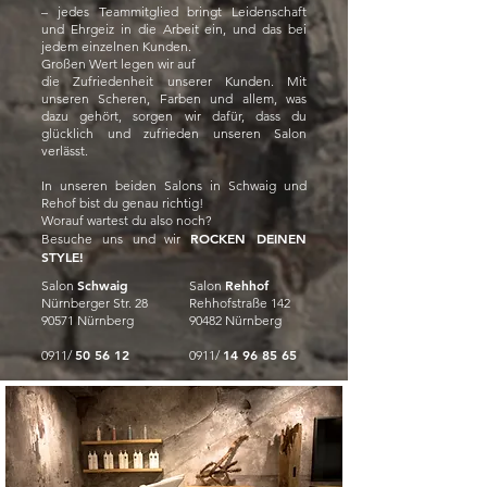
– jedes Teammitglied bringt Leidenschaft
und Ehrgeiz in die Arbeit ein, und das bei
jedem einzelnen Kunden.
Großen Wert legen wir auf
die Zufriedenheit unserer Kunden. Mit
unseren Scheren, Farben und allem, was
dazu gehört, sorgen wir dafür, dass du
glücklich und zufrieden unseren Salon
verlässt.
In unseren beiden Salons in Schwaig und
Rehof bist du genau richtig!
Worauf wartest du also noch?
ROCKEN DEINEN
Besuche uns und wir
STYLE!
Schwaig
Rehhof
Salon
Salon
Nürnberger Str. 28
Rehhofstraße 142
90571 Nürnberg
90482 Nürnberg
50 56 12
14 96 85 65
0911/
0911/