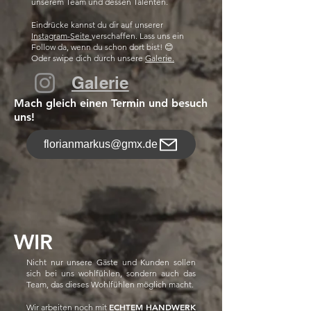
unserem Team und dessen Talenten.
Eindrücke kannst du dir auf unserer
Instagram-Seite
verschaffen. Lass uns ein
Follow da, wenn du schon dort bist! 😊
Oder swipe dich durch unsere
Galerie.
Galerie
Mach gleich einen Termin und besuch
uns!
florianmarkus@gmx.de
WIR
Nicht nur unsere Gäste und Kunden sollen
sich bei uns wohlfühlen, sondern auch das
Team, das dieses Wohlfühlen möglich macht.
ECHTEM HANDWERK
Wir arbeiten noch mit